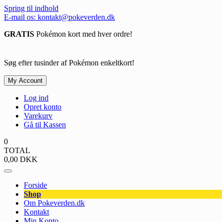
Spring til indhold
E-mail os: kontakt@pokeverden.dk
GRATIS
Pokémon kort med hver ordre!
Søg efter tusinder af Pokémon enkeltkort!
My Account
Log ind
Opret konto
Varekurv
Gå til Kassen
0
TOTAL
0,00
DKK
Forside
Shop
Om Pokeverden.dk
Kontakt
Min Konto