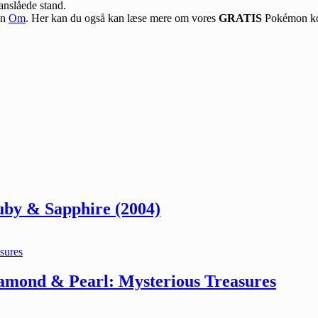
anslåede stand.
en
Om
. Her kan du også kan læse mere om vores
GRATIS
Pokémon ko
uby & Sapphire (2004)
iamond & Pearl: Mysterious Treasures