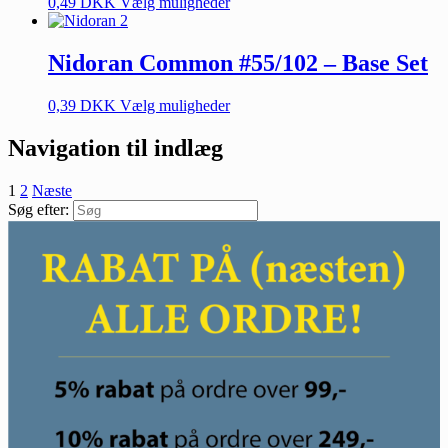
0,49
DKK
Vælg muligheder
Nidoran Common #55/102 – Base Set
0,39
DKK
Vælg muligheder
Navigation til indlæg
1
2
Næste
Søg efter: