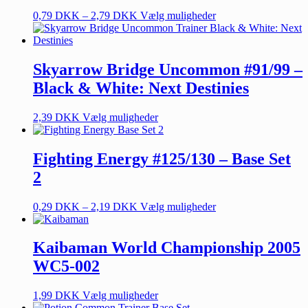
0,79
DKK
–
2,79
DKK
Vælg muligheder
Skyarrow Bridge Uncommon #91/99 –
Black & White: Next Destinies
2,39
DKK
Vælg muligheder
Fighting Energy #125/130 – Base Set
2
0,29
DKK
–
2,19
DKK
Vælg muligheder
Kaibaman World Championship 2005
WC5-002
1,99
DKK
Vælg muligheder