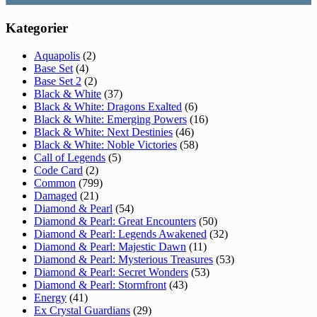
Kategorier
Aquapolis
(2)
Base Set
(4)
Base Set 2
(2)
Black & White
(37)
Black & White: Dragons Exalted
(6)
Black & White: Emerging Powers
(16)
Black & White: Next Destinies
(46)
Black & White: Noble Victories
(58)
Call of Legends
(5)
Code Card
(2)
Common
(799)
Damaged
(21)
Diamond & Pearl
(54)
Diamond & Pearl: Great Encounters
(50)
Diamond & Pearl: Legends Awakened
(32)
Diamond & Pearl: Majestic Dawn
(11)
Diamond & Pearl: Mysterious Treasures
(53)
Diamond & Pearl: Secret Wonders
(53)
Diamond & Pearl: Stormfront
(43)
Energy
(41)
Ex Crystal Guardians
(29)