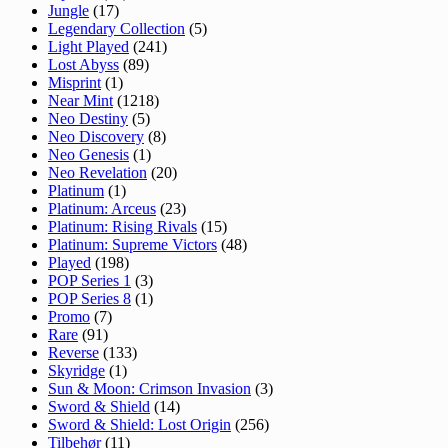
Jungle
(17)
Legendary Collection
(5)
Light Played
(241)
Lost Abyss
(89)
Misprint
(1)
Near Mint
(1218)
Neo Destiny
(5)
Neo Discovery
(8)
Neo Genesis
(1)
Neo Revelation
(20)
Platinum
(1)
Platinum: Arceus
(23)
Platinum: Rising Rivals
(15)
Platinum: Supreme Victors
(48)
Played
(198)
POP Series 1
(3)
POP Series 8
(1)
Promo
(7)
Rare
(91)
Reverse
(133)
Skyridge
(1)
Sun & Moon: Crimson Invasion
(3)
Sword & Shield
(14)
Sword & Shield: Lost Origin
(256)
Tilbehør
(11)