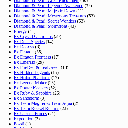
Diamond & Pearl: Great Encounters
(50)
Diamond & Pearl: Legends Awakened
(32)
Diamond & Pearl: Majestic Dawn
(11)
Diamond & Pearl: Mysterious Treasures
(53)
Diamond & Pearl: Secret Wonders
(53)
Diamond & Pearl: Stormfront
(43)
Energy
(41)
Ex Crystal Guardians
(29)
Ex Delta Species
(14)
Ex Deoxys
(8)
Ex Dragon
(35)
Ex Dragon Frontiers
(17)
Ex Emerald
(29)
Ex FireRed & LeafGreen
(18)
Ex Hidden Legends
(15)
Ex Holon Phantoms
(17)
Ex Legend Maker
(25)
Ex Power Keepers
(52)
Ex Ruby & Sapphire
(26)
Ex Sandstorm
(3)
Ex Team Magma vs Team Aqua
(2)
Ex Team Rocket Returns
(23)
Ex Unseen Forces
(21)
Expedition
(2)
Fossil
(1)