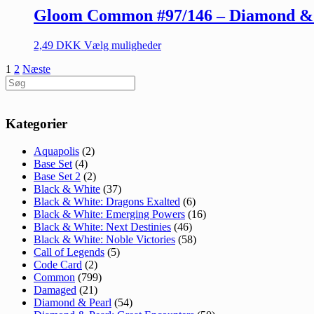
Gloom Common #97/146 – Diamond & 
2,49
DKK
Vælg muligheder
Navigation
1
2
Næste
Søg
til
efter:
indlæg
Kategorier
Aquapolis
(2)
Base Set
(4)
Base Set 2
(2)
Black & White
(37)
Black & White: Dragons Exalted
(6)
Black & White: Emerging Powers
(16)
Black & White: Next Destinies
(46)
Black & White: Noble Victories
(58)
Call of Legends
(5)
Code Card
(2)
Common
(799)
Damaged
(21)
Diamond & Pearl
(54)